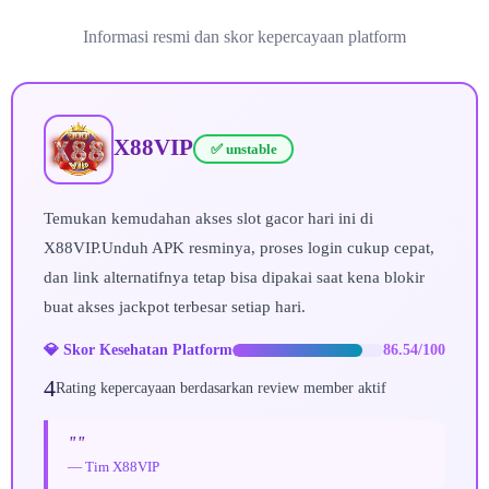
Informasi resmi dan skor kepercayaan platform
X88VIP
✅ unstable
Temukan kemudahan akses slot gacor hari ini di
X88VIP.Unduh APK resminya, proses login cukup cepat,
dan link alternatifnya tetap bisa dipakai saat kena blokir
buat akses jackpot terbesar setiap hari.
💎 Skor Kesehatan Platform
86.54/100
4
Rating kepercayaan berdasarkan review member aktif
""
— Tim X88VIP