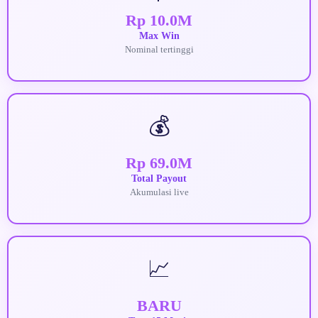
Rp 10.0M
Max Win
Nominal tertinggi
💰
Rp 69.0M
Total Payout
Akumulasi live
📈
BARU