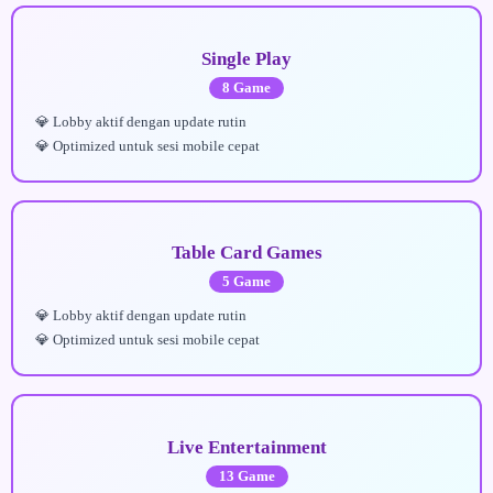
Single Play
8 Game
Lobby aktif dengan update rutin
Optimized untuk sesi mobile cepat
Table Card Games
5 Game
Lobby aktif dengan update rutin
Optimized untuk sesi mobile cepat
Live Entertainment
13 Game