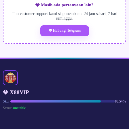
💎 Masih ada pertanyaan lain?
Tim customer support kami siap membantu 24 jam sehari, 7 hari
seminggu.
💬 Hubungi Telegram
💎 X88VIP
Skor:
86.54%
Status:
unstable