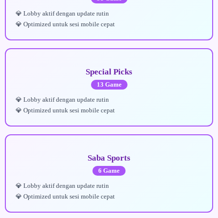
Lobby aktif dengan update rutin
Optimized untuk sesi mobile cepat
Special Picks
13 Game
Lobby aktif dengan update rutin
Optimized untuk sesi mobile cepat
Saba Sports
6 Game
Lobby aktif dengan update rutin
Optimized untuk sesi mobile cepat