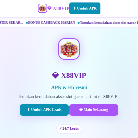
💎 X88VIP
⬇ Unduh APK
AR...
BONUS CASHBACK HARIAN
Temukan kemudahan akses slot gacor hari ini di
💎 X88VIP
APK & H5 resmi
Temukan kemudahan akses slot gacor hari ini di X88VIP...
⬇ Unduh APK Gratis
💎 Main Sekarang
⚡ 24/7 Login