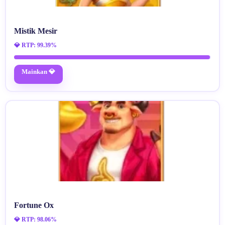
Mistik Mesir
💎 RTP: 99.39%
Mainkan 💎
Fortune Ox
💎 RTP: 98.06%