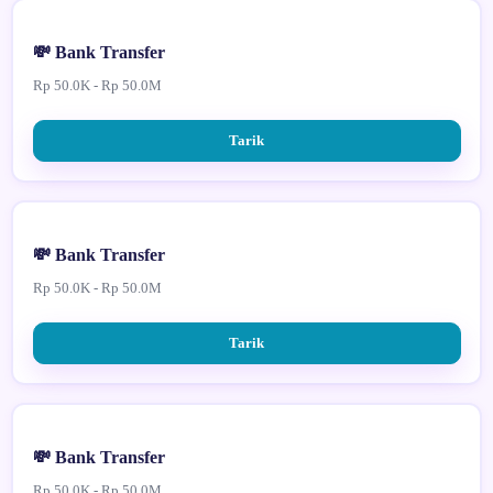
💸 Bank Transfer
Rp 50.0K - Rp 50.0M
Tarik
💸 Bank Transfer
Rp 50.0K - Rp 50.0M
Tarik
💸 Bank Transfer
Rp 50.0K - Rp 50.0M