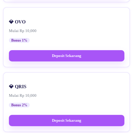
💎 OVO
Mulai Rp 10,000
Bonus 1%
Deposit Sekarang
💎 QRIS
Mulai Rp 10,000
Bonus 2%
Deposit Sekarang